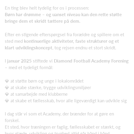
En ting blev helt tydelig for os i processen:
Børn har drømme – og uanset niveau kan den rette støtte
bringe dem et skridt tættere på dem.
Efter en stigende efterspørgsel fra forældre og spillere om et
sted med
kontinuerlige aktiviteter, faste strukturer og et
klart udviklingskoncept
, tog rejsen endnu et stort skridt.
I
januar 2025
stiftede vi
Diamond Football Academy Forening
– med et tydeligt formål:
💎 at støtte børn og unge i lokalområdet
💎 at skabe stærke, trygge udviklingsmiljøer
💎 at samarbejde med klubberne
💎 at skabe et fællesskab, hvor alle ligeværdigt kan udvikle sig
I dag står vi som et Academy, der brænder for at gøre en
forskel.
Et sted, hvor træningen er faglig, fællesskabet er stærkt, og
hvor glæde, udvikling og tryghed altid går hånd i hånd.