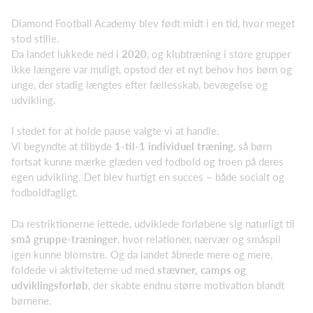
Diamond Football Academy blev født midt i en tid, hvor meget
stod stille.
Da landet lukkede ned i
2020
, og klubtræning i store grupper
ikke længere var muligt, opstod der et nyt behov hos børn og
unge, der stadig længtes efter fællesskab, bevægelse og
udvikling.
I stedet for at holde pause valgte vi at handle.
Vi begyndte at tilbyde
1‑til‑1 individuel træning
, så børn
fortsat kunne mærke glæden ved fodbold og troen på deres
egen udvikling. Det blev hurtigt en succes – både socialt og
fodboldfagligt.
Da restriktionerne lettede, udviklede forløbene sig naturligt til
små gruppe‑træninger
, hvor relationer, nærvær og småspil
igen kunne blomstre. Og da landet åb­nede mere og mere,
foldede vi aktiviteterne ud med
stævner, camps og
udviklingsforløb
, der skabte endnu større motivation blandt
børnene.