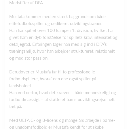
Medstifter af DFA
Mustafa kommer med en stærk baggrund som både
elitefodboldspiller og dedikeret udviklingstræner.
Han har spillet over 100 kampe i 1. division, hvilket har
givet ham en dyb forståelse for spillets krav, intensitet og
detaljegrad. Erfaringen tager han med sig ind i DFA’s
træningsmiljø, hvor han arbejder struktureret, relationelt
og med stor passion.
Derudover er Mustafa far til to professionelle
fodboldspillere, hvoraf den ene også spiller på
landsholdet.
Han ved derfor, hvad det kræver – både menneskeligt og
fodboldmæssigt – at støtte et barns udviklingsrejse helt
tæt på.
Med UEFA C- og B‑licens og mange års arbejde i børne-
og ungdomsfodbold er Mustafa kendt for at skabe