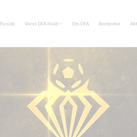
Forside
Vores DFA Hold
Om DFA
Bestyrelse
Akt