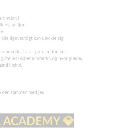
kalområdet
iklingsmiljøer
ne
 alle ligeværdigt kan udvikle sig
er brænder for at gøre en forskel.
ig, fællesskabet er stærkt, og hvor glæde,
hånd i hånd.
te den sammen med jer.
 ACADEMY 💎