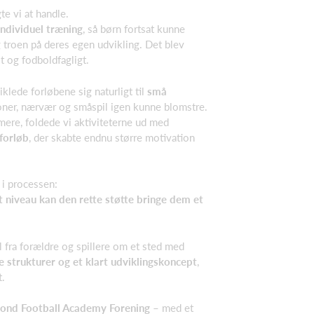
te vi at handle.
 individuel træning
, så børn fortsat kunne
troen på deres egen udvikling. Det blev
t og fodboldfagligt.
iklede forløbene sig naturligt til
små
ioner, nærvær og småspil igen kunne blomstre.
mere, foldede vi aktiviteterne ud med
forløb
, der skabte endnu større motivation
s i processen:
niveau kan den rette støtte bringe dem et
l fra forældre og spillere om et sted med
te strukturer og et klart udviklingskoncept
,
t.
ond Football Academy Forening
– med et