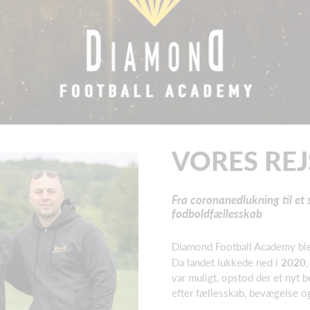
VORES REJ
Fra coronanedlukning til et 
fodboldfællesskab
Diamond Football Academy blev 
Da landet lukkede ned i
2020
var muligt, opstod der et nyt 
efter fællesskab, bevægelse og