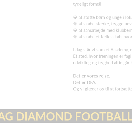
tydeligt formål:
💎 at støtte børn og unge i lo
💎 at skabe stærke, trygge udv
💎 at samarbejde med klubber
💎 at skabe et fællesskab, hvor
I dag står vi som et Academy, d
Et sted, hvor træningen er fagl
udvikling og tryghed altid går 
Det er vores rejse.
Det er DFA.
Og vi glæder os til at fortsæt
BAG DIAMOND FOOTBALL