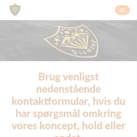
Brug venligst
nedenstående
kontaktformular, hvis du
har spørgsmål omkring
vores koncept, hold eller